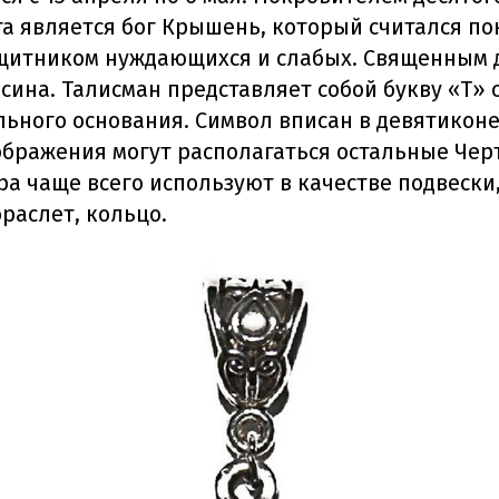
га является бог Крышень, который считался п
Защитником нуждающихся и слабых. Священным 
осина. Талисман представляет собой букву «Т» 
ьного основания. Символ вписан в девятиконе
ображения могут располагаться остальные Чер
ура чаще всего используют в качестве подвески
раслет, кольцо.