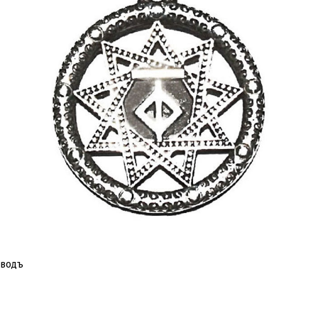
аводъ