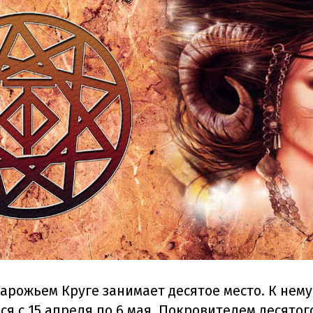
варожьем Круге занимает десятое место. К нему
я с 15 апреля по 6 мая. Покровителем десятог