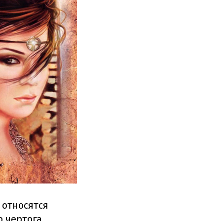
 относятся
о чертога