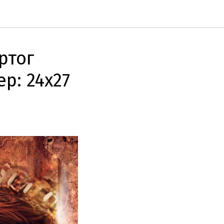
ртог
ер: 24х27