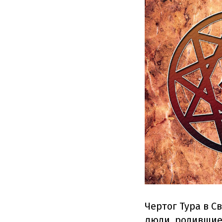
Чертог Тура в С
люди, родившиес