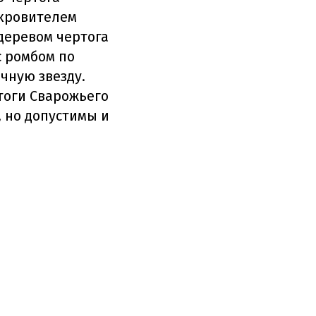
окровителем
деревом чертога
с ромбом по
чную звезду.
тоги Сварожьего
, но допустимы и