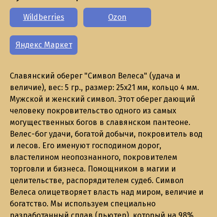
Wildberries
Ozon
Яндекс Маркет
Славянский оберег "Символ Велеса" (удача и
величие), вес: 5 гр., размер: 25х21 мм, кольцо 4 мм.
Мужской и женский символ. Этот оберег дающий
человеку покровительство одного из самых
могущественных богов в славянском пантеоне.
Велес-бог удачи, богатой добычи, покровитель вод
и лесов. Его именуют господином дорог,
властелином неопознанного, покровителем
торговли и бизнеса. Помощником в магии и
целительстве, распорядителем судеб. Символ
Велеса олицетворяет власть над миром, величие и
богатство. Мы используем специально
разработанный сплав (пьютер), который на 98%