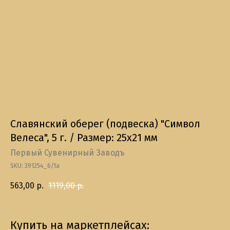
Славянский оберег (подвеска) "Символ
Велеса", 5 г. / Размер: 25х21 мм
Первый Сувенирный Заводъ
SKU:
391254_6/1а
563,00
р.
1119,00
р.
Купить на маркетплейсах: