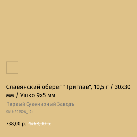
Славянский оберег "Триглав", 10,5 г / 30х30
мм / Ушко 9х5 мм
Первый Сувенирный Заводъ
SKU:
391526_12d
738,00
р.
1468,00
р.