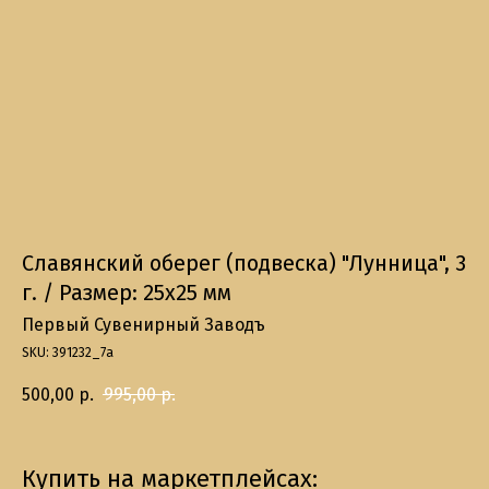
Славянский оберег (подвеска) "Лунница", 3
г. / Размер: 25х25 мм
Первый Сувенирный Заводъ
SKU:
391232_7а
500,00
р.
995,00
р.
Купить на маркетплейсах: