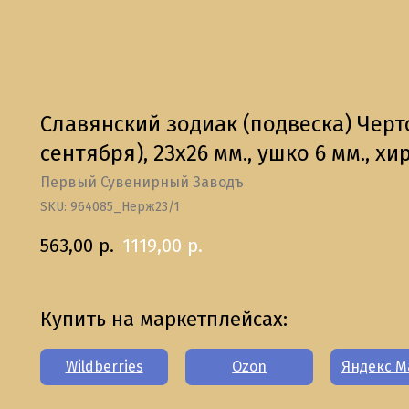
Славянский зодиак (подвеска) Черто
сентября), 23х26 мм., ушко 6 мм., х
Первый Сувенирный Заводъ
SKU:
964085_Нерж23/1
563,00
р.
1119,00
р.
Купить на маркетплейсах:
Wildberries
Ozon
Яндекс М