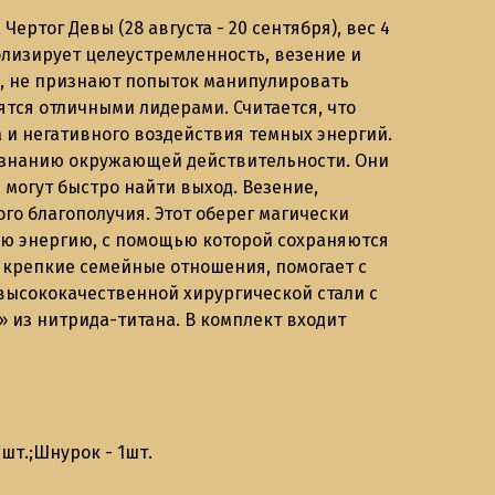
ертог Девы (28 августа - 20 сентября), вес 4
волизирует целеустремленность, везение и
м, не признают попыток манипулировать
ятся отличными лидерами. Считается, что
а и негативного воздействия темных энергий.
познанию окружающей действительности. Они
и могут быстро найти выход. Везение,
го благополучия. Этот оберег магически
ую энергию, с помощью которой сохраняются
и крепкие семейные отношения, помогает с
высококачественной хирургической стали с
 из нитрида-титана. В комплект входит
1шт.;Шнурок - 1шт.