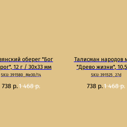
вянский оберег "Бог
Талисман народов 
рог", 12 г / 30х33 мм
"Древо жизни", 10,5
30х30 мм / Ушко 9х
SKU:
391580_Ме30/14
SKU:
391525_27d
738
р.
1 468
р.
738
р.
1 468
р.