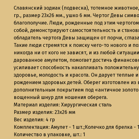
Славянский зодиак (подвеска), тотемное животное, Ч
гр., размер 23х26 мм., ушко 6 мм. Чертог Девы сим
благополучие. Люди, рожденные под этим чертого
собой, демонстрируют самостоятельность и станов
обладатель чертога Девы защищен от порчи, сглаз
Такие люди стремятся к поиску чего-то нового и 
никогда ни от кого не зависят, и из любой ситуаци
дарованное амулетом, помогает достичь финансово
усиливает способность накапливать положительн
здоровье, молодость и красота. Он дарует теплые 
рождением здоровых детей. Оберег изготовлен из 
дополнительным покрытием под «античное золото»
вощенный шнур для ношения оберега.
Материал изделия: Хирургическая сталь
Размер изделия: 23х26 мм
Вес изделия: 4 гр
Комплектация: Амулет - 1 шт.;Колечко для брелка - 
Количество в упаковке, шт.: 1