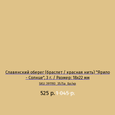
м
Славянский оберег (браслет / красная нить) "Ярило
 /
- Солнце", 3 г. / Размер: 18x22 мм
SKU:
391193_35/5а_Бр/кр
525
р.
1 045
р.