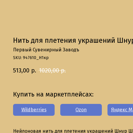
Нить для плетения украшений Шнур
Первый Сувенирный Заводъ
SKU:
947610_Н1кр
513,00
р.
1020,00
р.
Купить на маркетплейсах:
Wildberries
Ozon
Яндекс М
Нейлоновая нить для плетения украшений Шнур Ша