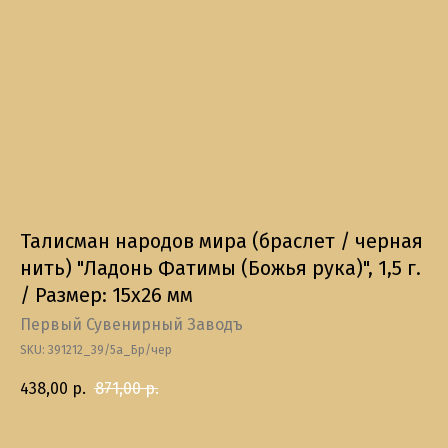
Талисман народов мира (браслет / черная
нить) "Ладонь Фатимы (Божья рука)", 1,5 г.
/ Размер: 15x26 мм
Первый Сувенирный Заводъ
SKU:
391212_39/5а_Бр/чер
438,00
р.
871,00
р.